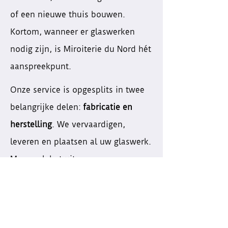
of een nieuwe thuis bouwen.
Kortom, wanneer er glaswerken
nodig zijn, is Miroiterie du Nord hét
aanspreekpunt.
Onze service is opgesplits in twee
belangrijke delen:
fabricatie en
herstelling
. We vervaardigen,
leveren en plaatsen al uw glaswerk.
Maar ook het uitvoeren van
deskundige reparaties behoort tot
het aanbod – voor
particulier én
professional
.