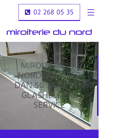
02 268 05 35
MIROITERIE DU
NORD: AL MEER
DAN 50 JAAR EEN
GLASHELDERE
SERVICE